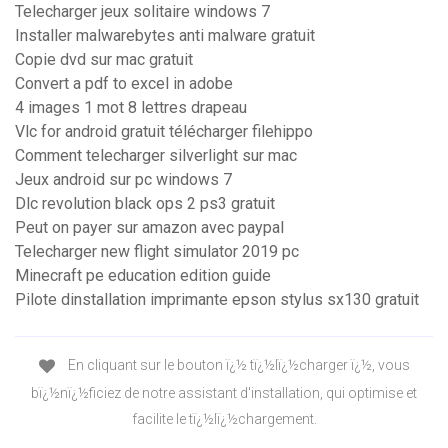
Telecharger jeux solitaire windows 7
Installer malwarebytes anti malware gratuit
Copie dvd sur mac gratuit
Convert a pdf to excel in adobe
4 images 1 mot 8 lettres drapeau
Vlc for android gratuit télécharger filehippo
Comment telecharger silverlight sur mac
Jeux android sur pc windows 7
Dlc revolution black ops 2 ps3 gratuit
Peut on payer sur amazon avec paypal
Telecharger new flight simulator 2019 pc
Minecraft pe education edition guide
Pilote dinstallation imprimante epson stylus sx130 gratuit
En cliquant sur le bouton ï¿½ tï¿½lï¿½charger ï¿½, vous
bï¿½nï¿½ficiez de notre assistant d'installation, qui optimise et
facilite le tï¿½lï¿½chargement.