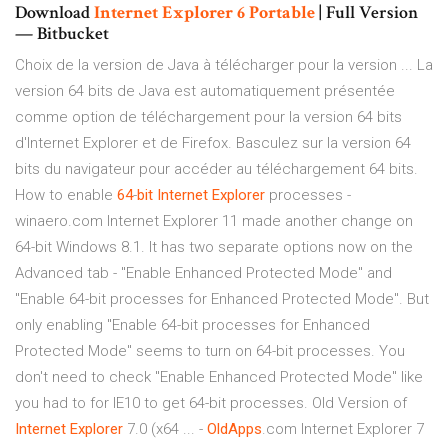
Download
Internet
Explorer
6
Portable
| Full Version
— Bitbucket
Choix de la version de Java à télécharger pour la version ... La
version 64 bits de Java est automatiquement présentée
comme option de téléchargement pour la version 64 bits
d'Internet Explorer et de Firefox. Basculez sur la version 64
bits du navigateur pour accéder au téléchargement 64 bits.
How to enable
64
-
bit
Internet
Explorer
processes -
winaero.com Internet Explorer 11 made another change on
64-bit Windows 8.1. It has two separate options now on the
Advanced tab - "Enable Enhanced Protected Mode" and
"Enable 64-bit processes for Enhanced Protected Mode". But
only enabling "Enable 64-bit processes for Enhanced
Protected Mode" seems to turn on 64-bit processes. You
don't need to check "Enable Enhanced Protected Mode" like
you had to for IE10 to get 64-bit processes. Old Version of
Internet
Explorer
7.0 (x64 ... -
OldApps
.com Internet Explorer 7